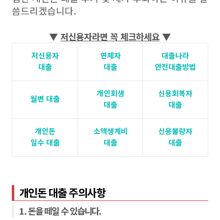
씀드리겠습니다.
▼
저신용자라면 꼭 체크하세요
▼
저신용자
연체자
대출나라
대출
대출
안전대출방법
개인회생
신용회복자
월변 대출
대출
대출
개인돈
소액생계비
신용불량자
일수 대출
대출
대출
개인돈 대출 주의사항
1. 돈을 떼일 수 있습니다.