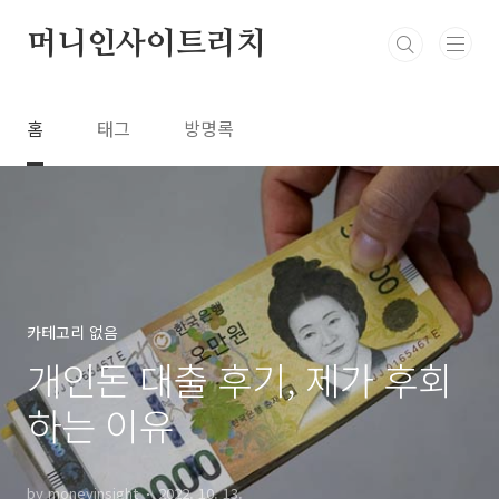
본문 바로가기
머니인사이트리치
홈
태그
방명록
카테고리 없음
개인돈 대출 후기, 제가 후회
하는 이유
by moneyinsight
2022. 10. 13.