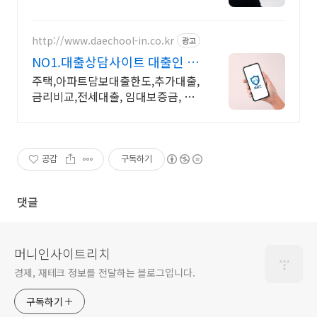
해결!
http://www.daechool-in.co.kr
광고
NO1.대출상담사이트 대출인 고
객감동서비스지수 1위!
주택,아파트담보대출한도,추가대출,
금리비교,전세대출, 임대보증금, 신
용대출 무료상담
공감
구독하기
댓글
머니인사이트리치
경제, 재테크 정보를 전달하는 블로그입니다.
구독하기