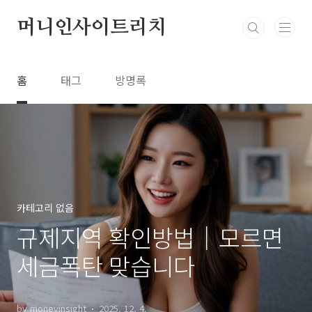
본문 바로가기
머니인사이트리치
홈
태그
방명록
카테고리 없음
규제지역 확인방법│모르면
세금폭탄 맞습니다
by moneyinsight
2025. 12. 4.