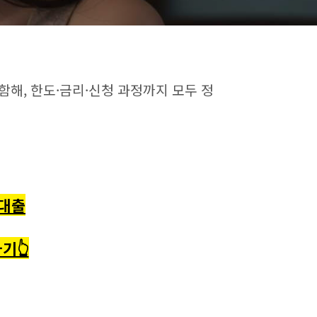
함해, 한도·금리·신청 과정까지 모두 정
대출
기👆