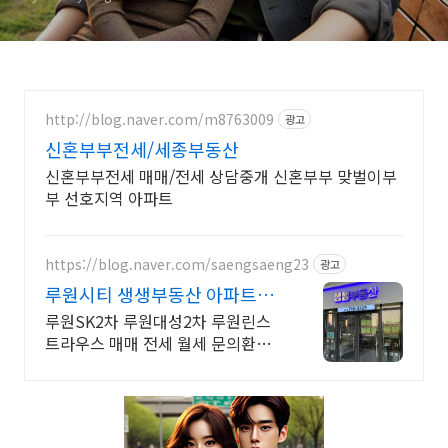
http://blog.naver.com/m8763009
광고
신혼부부전세/세종부동산
신혼부부전세 매매/전세 상담중개 신혼부부 맞벌이부
부 선호지역 아파트
https://blog.naver.com/saengsaeng23
광고
루원시티 생생부동산 아파트상
가오피스텔전문
루원SK2차 루원대성2차 루원린스
트라우스 매매 전세 월세 문의환영
친절상담