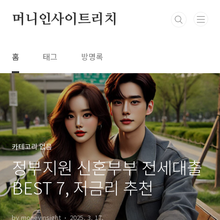
본문 바로가기
머니인사이트리치
홈
태그
방명록
카테고리 없음
정부지원 신혼부부 전세대출
BEST 7, 저금리 추천
by moneyinsight
2025. 3. 17.