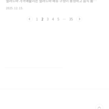
샐러드바 가격애슐리는 샐러드바 메뉴 구성이 풍성하고 음식 품질
이 높아 꾸준히 사랑받고 있습니다. 다만 외식비가 전반적으로 오르
2025. 12. 15.
면서 체감 가격이 예전보다 높게 느껴지기도 합니다. 현재 애슐리 퀸
즈 샐러드바 가격은 아래와 같습니다.🔹성인(중학생 이상) : 평일 런
1
2
3
4
5
···
35
치 19,900원 / 평일 디너 25,900원 / 주말·공휴일 27,900원🔹초등
학생 : 런치 12,900원 / 디너·주말 15,900원🔹미취학 아동(36개월
이상~취학 전) : 7,900원▫️36개월 미만은 무료로 이용할 수 있으며,
생일 전날까지 동..