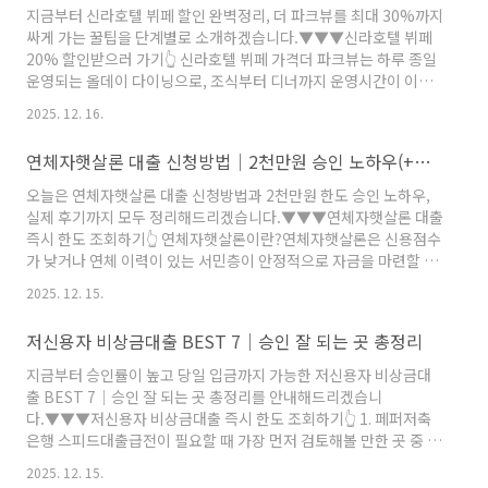
방문 불가이 기준을 어기고 야간이나 새벽에 방문하거나, 가족이나
지금부터 신라호텔 뷔페 할인 완벽정리, 더 파크뷰를 최대 30%까지
이웃에게 연체 사실을 언급하는 행위는 모두 불법입니다. 또한 추심
싸게 가는 꿀팁을 단계별로 소개하겠습니다.▼▼▼신라호텔 뷔페
원이 방문할 때는 반드시 사전에 통보해야 하며..
20% 할인받으러 가기👆​ 신라호텔 뷔페 가격더 파크뷰는 하루 종일
운영되는 올데이 다이닝으로, 조식부터 디너까지 운영시간이 이어
집니다. 시즌별(미들·하이)로 요금이 달라지며, 연말과 연초는 성수
2025. 12. 16.
기로 분류되어 가격이 다소 높게 책정됩니다.🔹아침 뷔페▫️시간 :
06:00~10:00 (주중·주말 동일)▫️성인 86,000원 / 어린이 43,000원
연체자햇살론 대출 신청방법│2천만원 승인 노하우(+후기)
🔹브런치 뷔페▫️1일~18일(미들 시즌) : 주중 178,000원 / 어린이
89,000원, 주말·공휴일 203,000원 / 어린이 100,000원▫️19일~31
오늘은 연체자햇살론 대출 신청방법과 2천만원 한도 승인 노하우,
일(하이 시즌) : 주중 195,000원 / 어린이 97,000원, 주..
실제 후기까지 모두 정리해드리겠습니다.▼▼▼연체자햇살론 대출
즉시 한도 조회하기👆​ 연체자햇살론이란?연체자햇살론은 신용점수
가 낮거나 연체 이력이 있는 서민층이 안정적으로 자금을 마련할 수
있도록 정부가 보증하는 서민금융상품입니다. 일반 시중은행에서는
2025. 12. 15.
연체 기록이 있으면 대출 심사가 거의 불가능하지만, 연체자햇살론
은 서민금융진흥원의 보증을 통해 일정 조건만 맞으면 대출이 가능
저신용자 비상금대출 BEST 7│승인 잘 되는 곳 총정리
합니다. 특히 금리가 시중 고금리 대출보다 낮고, 정부 보증이 함께
들어가 있어 상환 안정성이 높다는 점이 특징입니다. 연체자햇살론
지금부터 승인률이 높고 당일 입금까지 가능한 저신용자 비상금대
은 근로소득이 있는 저신용자에게 실질적인 금융 회복의 기회를 제
출 BEST 7│승인 잘 되는 곳 총정리를 안내해드리겠습니
공하는 대표적인 정부지원대출로 꼽힙니다. 연체자햇살론 자격연체
다.▼▼▼저신용자 비상금대출 즉시 한도 조회하기👆​ 1. 페퍼저축
자햇살론을 신청..
은행 스피드대출급전이 필요할 때 가장 먼저 검토해볼 만한 곳 중 하
나가 페퍼저축은행 스피드대출입니다. 비대면으로 진행되는 심사가
2025. 12. 15.
특징이며, 신용점수가 다소 낮은 분도 충분히 가능성이 있습니다. 모