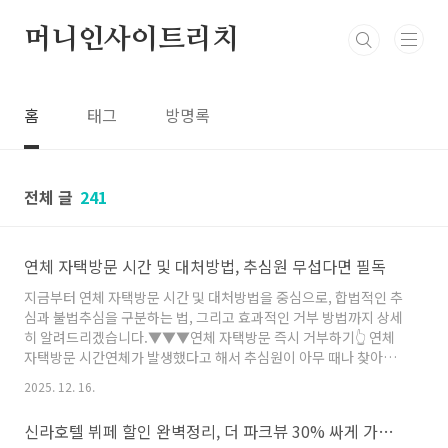
본문 바로가기
머니인사이트리치
홈
태그
방명록
전체 글
241
연체 자택방문 시간 및 대처방법, 추심원 무섭다면 필독
지금부터 연체 자택방문 시간 및 대처방법을 중심으로, 합법적인 추
심과 불법추심을 구분하는 법, 그리고 효과적인 거부 방법까지 상세
히 알려드리겠습니다.▼▼▼연체 자택방문 즉시 거부하기👆​ 연체
자택방문 시간연체가 발생했다고 해서 추심원이 아무 때나 찾아올
수 있는 것은 아닙니다. 「채권의 공정한 추심에 관한 법률」에 따라
2025. 12. 16.
자택방문은 엄격히 제한되어 있습니다.🔹허용 시간 : 오전 8시부터
오후 9시까지🔹야간·휴일 방문 : 불가 (단, 채무자가 서면 또는 녹취
신라호텔 뷔페 할인 완벽정리, 더 파크뷰 30% 싸게 가는 꿀팁
로 동의한 경우만 예외 인정)🔹방문 횟수 제한 : 하루 한 번 이상 반복