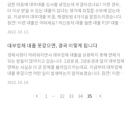
고금리가 적용되어 낭패를 볼 수 있습니다. 그렇다면 외국인은 어떤
급한 마음에 대부대출 심사를 넣었는데 부결되셨나요? 이런 경우,
대출을 받는 게 좋을까요? 1. 하나은행 외국인 신용대출 하나은행 외
더 이상 받을 수 있는 대출이 없다는 생각에 좌절할 수밖에 없는데
국인 신용대출은 국내에 거주하는 외국인에게 무보..
요. 지금부터 대부대출 부결, 해결방법 4가지을 말씀드리겠습니다.
잠깐! 이런 대출은 어떠세요? 저신용자 대출 월변 대출 P2P 대출 IT
전당포 대출 연체자 대출 신용불량자 대출 저금리 대부대출 대출중
2022. 10. 12.
개 사이트 추천 신용불량자 차량담보대출 대부대출 부결 해결방법
대부대출은 승인조건이 낮다는데 왜 부결이 날까요? 이는 간단합니
대부업체 대출 못갚으면, 결국 이렇게 됩니다
다. 연체가 장기화되었거나 신용불량자 또는 과도한 기대출이 있는
경우입니다. 즉. 대부업체에서 판단했을 때, 상환이 불가하다고 판단
경제사정이 어려워지면서 대부업체 대출을 상환하지 못해 연체가
했기 때문입니다. 그렇다면 대부대출 부결 시, 받을 수 있는 대출이
되는 분들이 많아지고 있습니다. 1금융권, 2금융권과 달리 대부업체
있을까요? 1. 성실상환자 대출 신용회복위원회 성실상환자 대..
연체는 사실상 더 큰 문제를 불러일으키는데요. 지금부터 대부업체
대출 못갚으면 어떤 일이 발생하는지 알아보겠습니다. 잠깐! 이런 대
출로 연체를 막아보세요! 저신용자 대출 월변 대출 P2P 대출 IT전당
2022. 10. 10.
포 대출 연체자 대출 신용불량자 대출 저금리 대부 대출 대출중개 사
이트 추천 신용불량자 차량담보대출 대부업체 대출 못갚으면? 1. 독
1
···
32
33
34
35
촉이 심합니다. 1금융권, 2금융권은 5일 이상 상환을 하지 않으면 전
금융권에 연체 이력을 공유합니다. 이에 따라 연체 공유가 이뤄지기
전까지는 가벼운 문자통보 정도만 하지 특별한 독촉이 이뤄지지는
않습니다. 그러나 대부업체는 180도 다릅니다. 상..