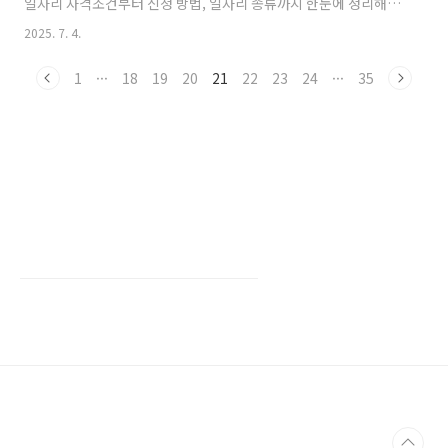
일자리 자격조건부터 신청 방법, 일자리 종류까지 한눈에 정리해드
리겠습니다. 모르면 손해 보는 정보 65세 일자리 종류현재 운영 중
2025. 7. 4.
인 65세 일자리는 총 5가지 유형으로 구성되며, 각각의 성격에 따라
활동 내용과 급여, 참여 조건이 다릅니다. 🔹공익활동형독거노인 방
1
···
18
19
20
21
22
23
24
···
35
문, 지역 환경정비, 취약계층 지원 등 지역사회와 연계된 봉사 중심
활동입니다. 하루 3시간 이하의 단시간 근무로 구성돼 있어 부담이
적습니다.🔹사회서비스형학교, 보육시설, 복지관 등에서 근무하며
안전도우미, 교육보조, 상담지원 등 경험 기반 업무를..