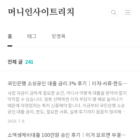
본문 바로가기
머니인사이트리치
홈
태그
방명록
전체 글
241
국민은행 소상공인 대출 금리 3% 후기│이자·서류·한도 완벽정리
사업 자금이 급하게 필요한 순간, 어디서 어떻게 대출을 받아야 할지
막막할 수 있습니다. 잘못 선택하면 이자 부담이 몇 배로 늘어나기
때문에 자영업자는 특히 신중해야 합니다. 지금부터 국민은행 소상
공인 대출 금리, 한도, 필요한 서류, 실제 후기까지 꼼꼼히 정리해드
리겠습니다. 👇자세한 내용 및 즉시 신청하기 국민은행 소상공인 대
2025. 7. 8.
출 금리, 한도 1억 승인 비법(+후기) - 치어풀24자금이 급한데 어디
서 대출을 받아야 할지 고민이신가요? 사업자는 자칫 상품을 잘못
소액생계비대출 100만원 승인 후기│이거 모르면 부결됩니다
선택하면 막대한 이자 손해를 볼 수 있어 주의해야 합니다. 지금부터