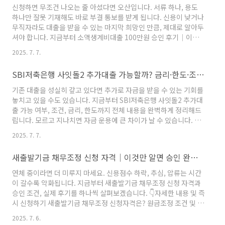
만족도 높은 국민은행 소상공인 대출cheerful24.com 모르면 손해
신청하면 무조건 나오는 줄 아셨다면 오산입니다. 서류 하나, 용도
보는 정보 국민은행 소상공인 대출이란?국민은행 소상공인 대출은
하나만 잘못 기재해도 바로 부결 통보를 받게 됩니다. 신용이 낮거나
개인사업자를 대상으로 한 신용대출 상품으로..
무직자라도 대출을 받을 수 있는 마지막 희망인 만큼, 제대로 알아두
셔야 합니다. 지금부터 소액생계비대출 100만원 승인 후기│이거
모르면 부결됩니다라는 주제로 승인에 성공한 실제 경험과 반드시
2025. 7. 7.
알아야 할 조건을 알려드리겠습니다. 👇자세한 내용 및 즉시 신청하
기 소액생계비대출 100만원 후기, 입금 및 신청방법 총정리 - 치어
SBI저축은행 사잇돌2 추가대출 가능할까? 금리·한도·조건 완벽정리
풀24신용이 낮아 금융상품 이용이 불가하신가요? 불법 대출이라도
받아야 하나 걱정이신가요? 이럴 때 소액생계비대출을 활용하면 도
기존 대출을 성실히 갚고 있다면 추가로 자금을 받을 수 있는 기회를
움받을 수 있습니다. 지금부터 소액생계비대출 100만원 후기 및
놓치고 있을 수도 있습니다. 지금부터 SBI저축은행 사잇돌2 추가대
cheerful24.com 모르면 손해 보는 정보 소액생계비..
출 가능 여부, 조건, 금리, 한도까지 전체 내용을 완벽하게 정리해드
립니다. 모르고 지나치면 자금 운용에 큰 차이가 날 수 있습니다. 👇
자세한 내용 및 즉시 신청하기 SBI저축은행 사잇돌2 후기, 한도 3천
2025. 7. 7.
만원 승인 비법(+추가대출) - 치어풀24고금리 대출로 인해 부담이
크신가요? 신용이 낮아 금융 상품 이용이 어려우신가요? 이럴 때 정
새출발기금 채무조정 신청 자격│이것만 알면 승인 완료(+후기)
부 정책대출인 사잇돌2를 활용하면 좋습니다. 지금부터 만족도 높은
SBI저축은행 사잇돌2 후기, 한cheerful24.com 모르면 손해 보는
연체 중이라면 더 미루지 마세요. 신용점수 하락, 추심, 압류는 시간
정보 SBI저축은행 사잇돌2란?SBI저축은행 사잇돌2는 서울보증보
이 갈수록 악화됩니다. 지금부터 새출발기금 채무조정 신청 자격과
험의 보증을 기반으로 한 중금..
승인 조건, 실제 후기를 하나씩 살펴보겠습니다. 👇자세한 내용 및 즉
시 신청하기 새출발기금 채무조정 신청자격은? 원금조정 조건 및 후
기 총정리 - 치어풀24경기침체로 인해 경제적으로 어려움을 겪고 계
2025. 7. 6.
신가요? 연체가 지속되면 신용점수 하락뿐만 아니라 금융활동 제약,