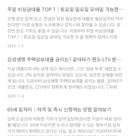
압류 등 큰 타격을 입게 됩니다. 지금부터 이를 해결할 수 있는 새출
주말 비상금대출 TOP 7│토요일·일요일 모바일 가능한 곳
발기금 채cheerful24.com 모르면 손해 보는 정보 새출발기금 채
무조정이란?새출발기금 채무조정은 코로나19 이후 경기 불황으로
은행 문은 닫혀 있고, 현금은 당장 필요한데 대출은 월요일부터 처리
인해 채무 상환이 어려워진 자영업자 및 소상공인을 위한 정부 주도
된다면? 이런 상황은 누구에게나 갑작스레 찾아올 수 있습니다. 모
금융지원 제도입니다. 특히 2020년 4월부터..
르면 돈도 기회도 놓칠 수 있습니다. 지금부터 주말 비상금대출
TOP 7│토요일·일요일 모바일 가능한 곳 을 정확히 알려드리겠습
니다.👇자세한 내용 및 즉시 신청하기 주말대출 가능한 곳 BEST 7 |
2025. 7. 5.
무서류 모바일 소액대출 급전 추천 - 치어풀24토요일·일요일 급히
돈을 써야하는데 입금이 평일에 된다면 어떨까요? 실제 이런 대출이
삼성생명 주택담보대출 금리는? 갈아타기·한도·LTV 완벽정리
넘쳐납니다. 사전에 무서류 급전 소액대출을 신청하는 것이 주요한
데요. 지금부터 모바일 주말대출 가cheerful24.com 모르면 손해
지금 대출이자 4% 넘게 내고 계시다면, 그건 ‘정보 부족’ 때문일 수
보는 정보 주말대출 가능한 곳 찾는 비법주말 비상금대출 상품은 대
있습니다. 2% 금리로 갈아타는 방법도 있는데, 모르면 손해를 떠안
부분 소득이나 직장 유무를 따지지 않고 신용정보..
게 됩니다. 지금부터 삼성생명 주택담보대출 금리는 물론, 갈아타기
조건, 대출한도, LTV까지 정확하게 정리해드리겠습니다. 👇자세한
내용 및 즉시 신청하기 삼성생명 주택담보대출 후기, 한도 10억 받
2025. 7. 4.
았습니다(+금리) - 치어풀24주담대를 찾고 계신가요? 무작정 1금
융권만 고려하시나요? 의외로 2금융권에도 좋은 상품이 많습니다.
65세 일자리│자격 및 즉시 신청하는 방법 알아보기
지금부터 만족도 높은 삼성생명 주택담보대출 후기 및 한도 10억 받
은 경험담을 말씀드리cheerful24.com 모르면 손해 보는 정보 삼
일하고 싶은데 마땅한 기회가 없어 답답하셨다면 지금이 바로 알아
성생명 주택담보대출이란?삼성생명 주택담보대출은 본인 소유의
볼 때입니다. 65세 이상이면 누구나 참여할 수 있는 정부지원 일자
아파트를 담보로 설정해 중장기 자금을 마련할 수..
리가 해마다 확대되고 있다는 사실, 알고 계셨나요? 지금부터 65세